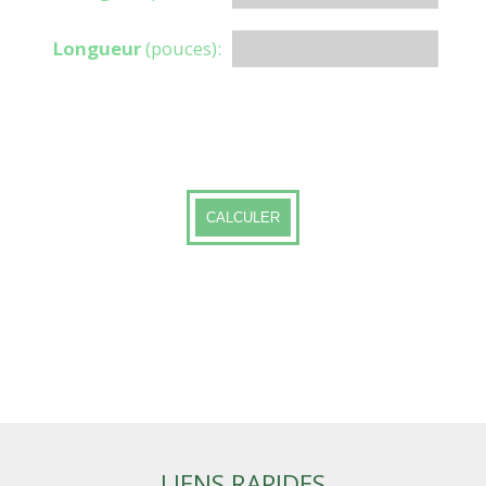
Longueur
(pouces):
*Tous les poids sont théoriques, les poids réels peuvent
varier.
CALCULER
LIENS RAPIDES