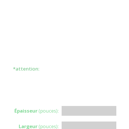
CALCULATEUR DE POIDS DE
PLAQUE
Veuillez entrer vos valeurs ci-dessous et
cliquez sur le bouton de calcul.
*attention:
Entrez uniquement des nombres
en utilisant des points décimaux, pas des
fractions.
(for example: 7/16” = .4375, 11/16 = .6875)
Épaisseur
(pouces):
Largeur
(pouces):